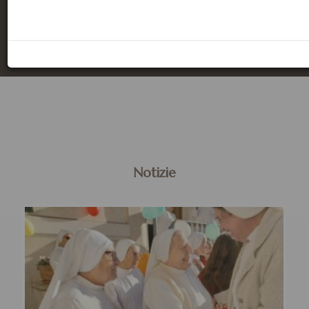
Riacquistano Forza, Mettono Le Ali Come Aquile, Corrono
Senza Affannarsi, Camminano Senza Stancarsi.
Notizie