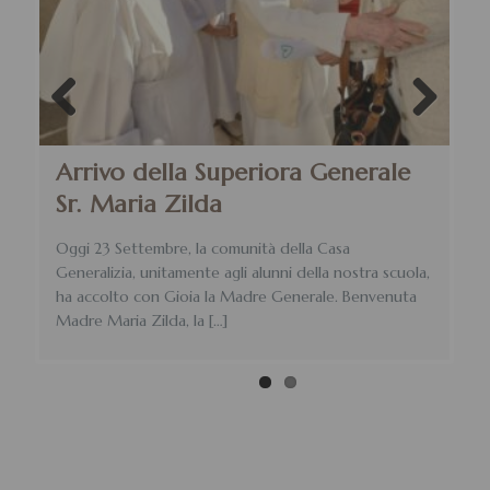
Previous
Next
Arrivo della Superiora Generale
Sr. Maria Zilda
Oggi 23 Settembre, la comunità della Casa
Generalizia, unitamente agli alunni della nostra scuola,
ha accolto con Gioia la Madre Generale. Benvenuta
Madre Maria Zilda, la
[…]
Nu
Le 
lio
Com
Gen
Fon