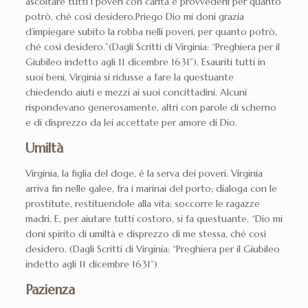
ascoltare tutti i poveri con carità e provvederli per quanto
potrò, ché così desidero.Priego Dio mi doni grazia
d’impiegare subito la robba nelli poveri, per quanto potrò,
ché così desidero.”(Dagli Scritti di Virginia: “Preghiera per il
Giubileo indetto agli 11 dicembre 1631”). Esauriti tutti in
suoi beni, Virginia si ridusse a fare la questuante
chiedendo aiuti e mezzi ai suoi concittadini. Alcuni
rispondevano generosamente, altri con parole di scherno
e di disprezzo da lei accettate per amore di Dio.
Umiltà
Virginia, la figlia del doge, é la serva dei poveri. Virginia
arriva fin nelle galee, fra i marinai del porto; dialoga con le
prostitute, restituendole alla vita; soccorre le ragazze
madri. E, per aiutare tutti costoro, si fa questuante. “Dio mi
doni spirito di umiltà e disprezzo di me stessa, ché così
desidero. (Dagli Scritti di Virginia: “Preghiera per il Giubileo
indetto agli 11 dicembre 1631”)
Pazienza