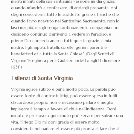
meriti infiniti della sua santissima Passione mi dia grazia,
quando m’andrò a confessare, di andargli preparata, e si
degni concedermi tutte le suddette grazie et anche che
quando l’avrò ricevuto nel Santissimo Sacramento, non lo
lasci mai più, ma gli tenga continuamente compagnia con
desiderio continuo d’arrivarlo a vedere in Paradiso; e
priego Dio conceda anco a tutti queste grazie, a mia
madre, figli, nipoti, fratelli, sorelle, generi, parenti e
benefattori et a tutta la Santa Chiesa.” (Dagli Scritti di
Virginia: “Preghiera per il Giubileo indetto agli 11 dicembre
1631”)
I silenzi di Santa Virginia
Virginia agisce subito e parla molto poco. La parola può
essere fonte di contrasti, litigi, può essere spesa in futili
discordiose proprio non é necessario parlare é meglio
impiegare il tempo a favore di chi é nell’indigenza. Ogni
minuto é prezioso, ogni minuto può servire per salvare una
vita. “Priego Dio mi doni grazia di essere molto
considerata nel parlare et essere più pronta al fare che al