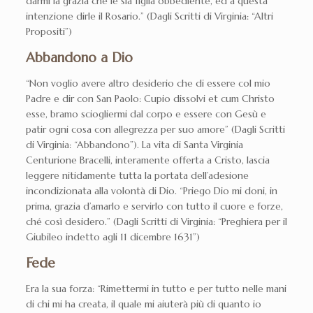
darmi la grazia che le sia figlia obbediente, ed a questa
intenzione dirle il Rosario.” (Dagli Scritti di Virginia: “Altri
Propositi”)
Abbandono a Dio
“Non voglio avere altro desiderio che di essere col mio
Padre e dir con San Paolo: Cupio dissolvi et cum Christo
esse, bramo sciogliermi dal corpo e essere con Gesù e
patir ogni cosa con allegrezza per suo amore” (Dagli Scritti
di Virginia: “Abbandono”). La vita di Santa Virginia
Centurione Bracelli, interamente offerta a Cristo, lascia
leggere nitidamente tutta la portata dell’adesione
incondizionata alla volontà di Dio. “Priego Dio mi doni, in
prima, grazia d’amarlo e servirlo con tutto il cuore e forze,
ché così desidero.” (Dagli Scritti di Virginia: “Preghiera per il
Giubileo indetto agli 11 dicembre 1631”)
Fede
Era la sua forza: “Rimettermi in tutto e per tutto nelle mani
di chi mi ha creata, il quale mi aiuterà più di quanto io