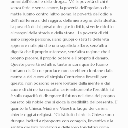
ormai dall’alcool e dalla droga… V’è la povertà di chi è
senza fede e senza amore, la povertà dell’egoismo che
mette l’uomo contro l’altro uomo, la povertà dell’odio e
dell’indifferenza, del raggiro, della menzogna, della slealtà…
La povertà di chi, privato dei giusti diritti, si vede ridotto
ai margini della strada e della storia… La povertà di chi
siano singole persone, siano gruppi o stati fa della vita
appena e nulla più che uno squallido affare, senz’altra
dignità che il proprio interesse, senz’altra ragione che il
proprio piacere, il proprio potere e il proprio il danaro.
Queste povertà ed altre, tante ancora quanto l’uomo
lontano da Dio ne produce non sarebbero lontane dalla
mente e dal cuore di Virginia Centurione Bracelli; per
questo, non possono essere lontane dalla mente e dal
cuore di chi ne ha raccolto carismaticamente l’eredità. Ed
è sulla capacità di disegnare il futuro nel clima del proprio
passato più nobile che si gioca la credibilità del presente. E’
quanto la Chiesa, Madre e Maestra, luogo dei carismi,
chiede oggi ai religiosi. “Gli Istituti chiede la Chiesa sono
dunque invitati a riproporre con coraggio, l’inventiva e la
santità dei loro fondatori e delle loro fondatrici come